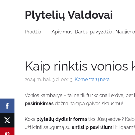
Plytelių Valdovai
Pradžia
Apie mus. Darbų pavyzdžiai. Naujien
Kaip rinktis vonios
2024 m. bal. 3 d. 00:13,
Komentarų nėra
Vonios kambarys – tai ne tik funkcionali erdvė, be
pasirinkimas
dažnai tampa galvos skausmu!
Koks
plytelių dydis ir forma
tiks Jūsų erdvei? Kaip
užtikrinti saugumą su
antislip paviršiumi
ir ilgaa