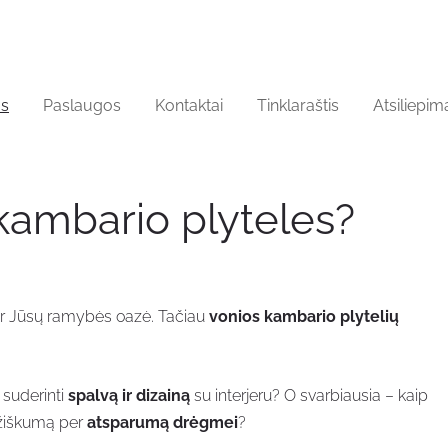
os
Paslaugos
Kontaktai
Tinklaraštis
Atsiliepim
 kambario plyteles?
t ir Jūsų ramybės oazė. Tačiau
vonios kambario plytelių
 suderinti
spalvą ir dizainą
su interjeru? O svarbiausia – kaip
mžiškumą per
atsparumą drėgmei
?