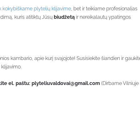
 kokybiškame plytelių klijavime
, bet ir teikiame profesionalias
imą, kuris atitiktų Jūsų
biudžetą
ir nereikalautų ypatingos
nios kambario, apie kurį svajojote! Susisiekite šiandien ir gaukit
 klijavimo.
ite el. paštu:
plyteliuvaldovai@gmail.com
(Dirbame Vilniuje 