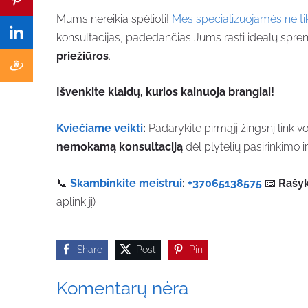
Mums nereikia spėlioti!
Mes specializuojamės ne tik
konsultacijas, padedančias Jums rasti idealų sprend
priežiūros
.
Išvenkite klaidų, kurios kainuoja brangiai!
Kviečiame veikti
:
Padarykite pirmąjį žingsnį link vo
nemokamą konsultaciją
dėl plytelių pasirinkimo ir
📞
Skambinkite meistrui
:
+37065138575
📧
Rašyk
aplink jį)
Share
Post
Pin
Komentarų nėra