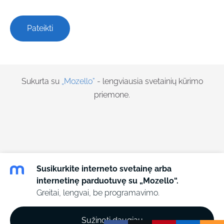
Sukurta su
„Mozello”
- lengviausia svetainių kūrimo
priemone.
Susikurkite interneto svetainę arba
internetinę parduotuvę su „Mozello“.
Greitai, lengvai, be programavimo.
Sužinoti daugiau