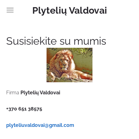
Plytelių Valdovai
Susisiekite su mumis
Firma
Plytelių Valdovai
+370 651 38575
plyteliuvaldovai@gmail.com